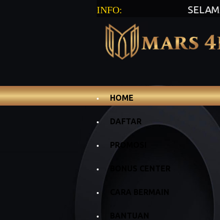
SELAMAT DA
INFO:
HOME
DAFTAR
PROMOSI
BONUS CENTER
CARA BERMAIN
BANTUAN