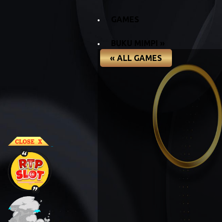
GAMES
BUKU MIMPI
»
« ALL GAMES