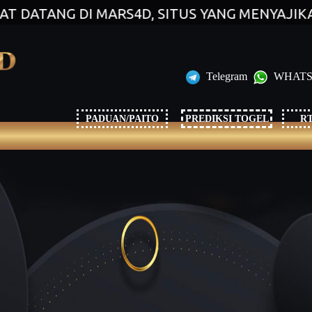
TANG DI MARS4D, SITUS YANG MENYAJIKAN A
Telegram
WHATS
PADUAN/PAITO
PREDIKSI TOGEL
RT