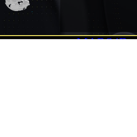
MARS4D
-
MARS4D
adalah platform togel online
MARS4D adalah situs togel online yang 
keamanan y
MARS4D memiliki reputasi yang sangat bai