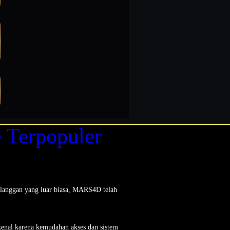
 Terpopuler
pelanggan yang luar biasa, MARS4D telah
kenal karena kemudahan akses dan sistem