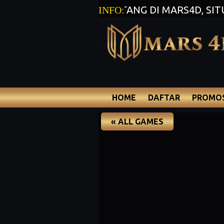
SELAMAT DATANG DI MARS4D, SITUS Y
INFO:
HOME
DAFTAR
PROMO
« ALL GAMES