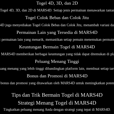
Togel 4D, 3D, dan 2D
n Togel 4D, 3D, dan 2D di MARS4D. Setiap jenis permainan menawarkan tanta
Togel Colok Bebas dan Colok Jitu
4D juga menyediakan Togel Colok Bebas dan Colok Jitu, menambah variasi dan
Permainan Lain yang Tersedia di MARS4D
ermainan lain yang menarik, memastikan setiap pemain menemukan permainan
Keuntungan Bermain Togel di MARS4D
 MARS4D memberikan berbagai keuntungan yang tidak dapat ditemukan di pla
Peluang Menang Tinggi
g menang yang lebih tinggi dibandingkan platform lain, membuat setiap tar
Bonus dan Promosi di MARS4D
 bonus dan promosi yang ditawarkan oleh MARS4D untuk meningkatkan pote
Tips dan Trik Bermain Togel di MARS4D
Strategi Menang Togel di MARS4D
Tingkatkan peluang menang Anda dengan strategi yang tepat di MARS4D.